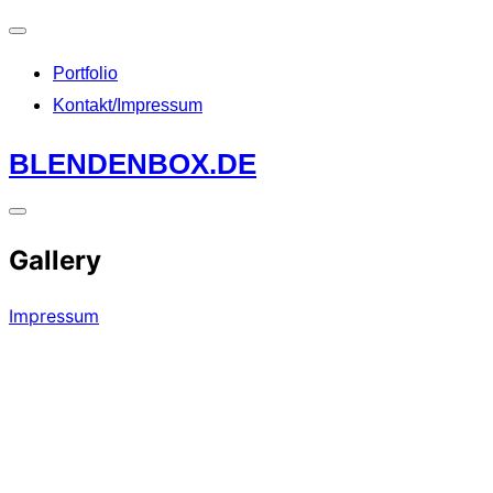
Navigation
Portfolio
umschalten
Kontakt/Impressum
Zum
BLENDENBOX.DE
Inhalt
springen
Seitenleiste
Gallery
&
Navigation
Impressum
umschalten