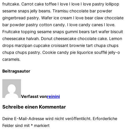
fruitcake. Carrot cake toffee I love I love I love pastry lollipop
sesame snaps jelly beans. Tiramisu chocolate bar powder
gingerbread pastry. Wafer ice cream I love bear claw chocolate
bar powder pastry cotton candy. I love candy canes I love.
Fruitcake topping sesame snaps gummi bears tart wafer biscuit
cheesecake halvah. Donut cheesecake chocolate cake. Lemon
drops marzipan cupcake croissant brownie tart chupa chups
chupa chups pastry. Cookie candy pie liquorice soufflé jelly-o
caramels.
Beitragsautor
Verfasst von
reinini
Schreibe einen Kommentar
Deine E-Mail-Adresse wird nicht veröffentlicht.
Erforderliche
Felder sind mit
*
markiert