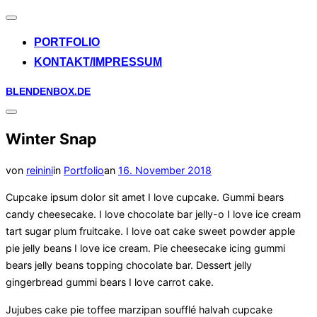
Navigation
umschalten
PORTFOLIO
KONTAKT/IMPRESSUM
Zum
BLENDENBOX.DE
Inhalt
Seitenleiste
springen
&
Winter Snap
Navigation
umschalten
Veröffentlicht
von
reinini
in
Portfolio
an
16. November 2018
am
Cupcake ipsum dolor sit amet I love cupcake. Gummi bears
candy cheesecake. I love chocolate bar jelly-o I love ice cream
tart sugar plum fruitcake. I love oat cake sweet powder apple
pie jelly beans I love ice cream. Pie cheesecake icing gummi
bears jelly beans topping chocolate bar. Dessert jelly
gingerbread gummi bears I love carrot cake.
Jujubes cake pie toffee marzipan soufflé halvah cupcake