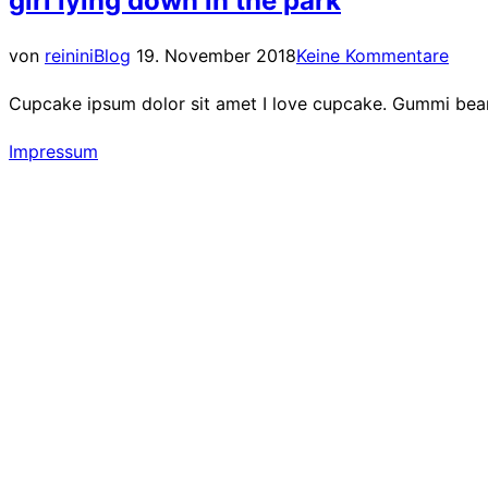
girl lying down in the park
Veröffentlicht
von
reinini
Blog
19. November 2018
Keine Kommentare
am
Cupcake ipsum dolor sit amet I love cupcake. Gummi bears 
Impressum