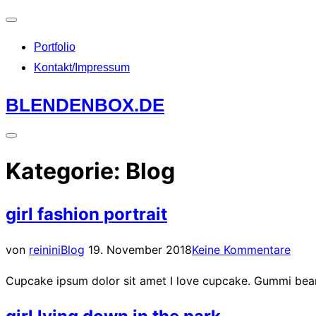
Navigation
Portfolio
umschalten
Kontakt/Impressum
Zum
BLENDENBOX.DE
Inhalt
springen
Seitenleiste
&
Kategorie:
Blog
Navigation
umschalten
girl fashion portrait
Veröffentlicht
von
reinini
Blog
19. November 2018
Keine Kommentare
am
Cupcake ipsum dolor sit amet I love cupcake. Gummi bears 